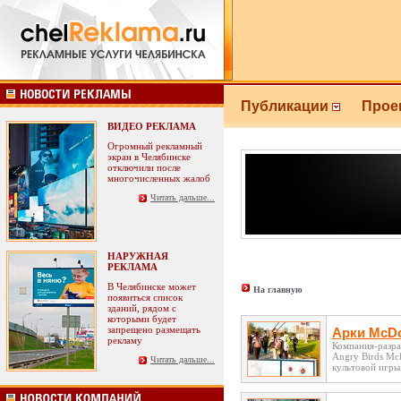
Публикации
Прое
ВИДЕО РЕКЛАМА
Огромный рекламный
экран в Челябинске
отключили после
многочисленных жалоб
Читать дальше...
НАРУЖНАЯ
РЕКЛАМА
В Челябинске может
На главную
появиться список
зданий, рядом с
которыми будет
запрещено размещать
Арки McDo
рекламу
Компания-разра
Angry Birds Mc
Читать дальше...
культовой игры