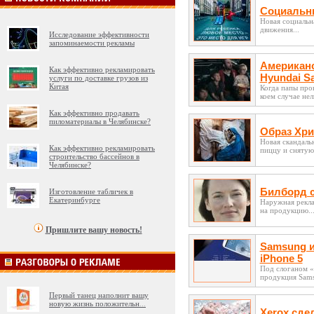
Социальны
Новая социальн
движения...
Исследование эффективности
запоминаемости рекламы
Американс
Как эффективно рекламировать
Hyundai S
услуги по доставке грузов из
Китая
Когда папы пров
коем случае нель
Как эффективно продавать
пиломатериалы в Челябинске?
Образ Хри
Новая скандаль
Как эффективно рекламировать
пиццу и снятую
строительство бассейнов в
Челябинске?
Билборд с
Изготовление табличек в
Екатеринбурге
Наружная рекла
на продукцию..
Пришлите вашу новость!
Samsung и
iPhone 5
Под слоганом «
продукция Sams
Первый танец наполнит вашу
новую жизнь положительн
...
Xerox сде