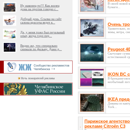
В своей новой 
Ну наконец-то!!! Как жилец
бумаги...
дома на против говорю с
...
Добрый день. Ссылка на сайт
салона красоты ведет к
...
Очень тро
Удивительно, н
зимы, ветра, сн
Да, у меня тоже был печальный
опыт, когда горе-пер
...
Видно же, что специально
Peugeot 4
снимали по фильму. Даже р
...
Скачущие сумки
естественной с
IKON BC с
Ночь пожирателей рекламы
В брендинговом
необычный логот
IKEA пред
Диваны из какт
York...
Парижское агентств
рекламе Citroën C3