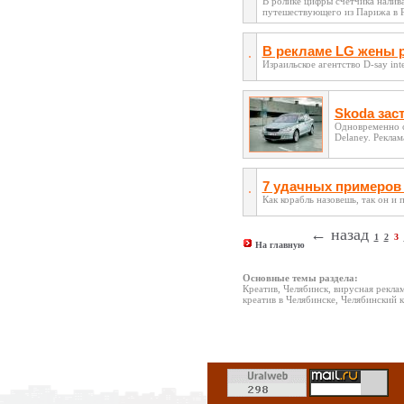
В ролике цифры счетчика налива
путешествующего из Парижа в Р
В рекламе LG жены 
Израильское агентство D-say in
Skoda зас
Одновременно с
Delaney. Реклам
7 удачных примеров 
Как корабль назовешь, так он и
← назад
1
2
3
На главную
Основные темы раздела:
Креатив, Челябинск, вирусная реклам
креатив в Челябинске, Челябинский 