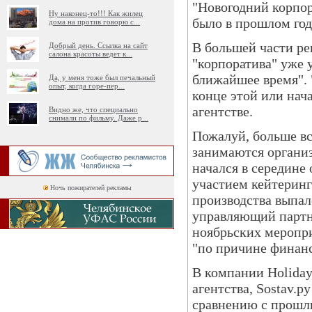
"Новогодний корпора
Ну наконец-то!!! Как жилец
было в прошлом год
дома на против говорю с
...
В большей части ре
Добрый день. Ссылка на сайт
салона красоты ведет к
...
"корпоратива" уже 
ближайшее время". 
Да, у меня тоже был печальный
опыт, когда горе-пер
...
конце этой или нач
агентстве.
Видно же, что специально
снимали по фильму. Даже р
...
Пожалуй, больше вс
занимаются организ
начался в середине
участием кейтеринг
Ночь пожирателей рекламы
производства выпал
управляющий партне
ноябрьских меропри
"по причине финанс
В компании Holiday
агентства, Sostav.р
сравнению с прошлы