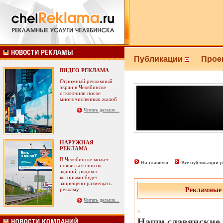
Публикации
Прое
ВИДЕО РЕКЛАМА
Огромный рекламный
экран в Челябинске
отключили после
многочисленных жалоб
Читать дальше...
НАРУЖНАЯ
РЕКЛАМА
В Челябинске может
На главную
Все публикации р
появиться список
зданий, рядом с
которыми будет
запрещено размещать
рекламу
Рекламные 
Читать дальше...
Наши славянские 