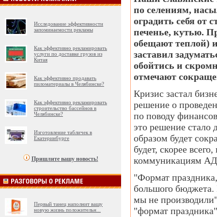
по селениям, насы
оградить себя от 
Исследование эффективности
запоминаемости рекламы
печенье, кутью. 
обещают теплой) 
Как эффективно рекламировать
заставил задумать
услуги по доставке грузов из
Китая
обойтись и скром
отмечают сокращен
Как эффективно продавать
пиломатериалы в Челябинске?
Кризис застал бизне
Как эффективно рекламировать
решение о проведен
строительство бассейнов в
по поводу финансов
Челябинске?
это решение стало 
Изготовление табличек в
образом будет сокр
Екатеринбурге
будет, скорее всего
коммуникациям АД
Пришлите вашу новость!
"Формат праздника
большого бюджета. 
мы не производили"
Первый танец наполнит вашу
"формат праздника"
новую жизнь положительн
...