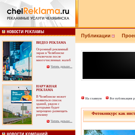
Публикации
Прое
ВИДЕО РЕКЛАМА
Огромный рекламный
экран в Челябинске
отключили после
многочисленных жалоб
Читать дальше...
НАРУЖНАЯ
РЕКЛАМА
В Челябинске может
На главную
Все публикации р
появиться список
зданий, рядом с
которыми будет
запрещено размещать
Фотоконкурс как инст
рекламу
Читать дальше...