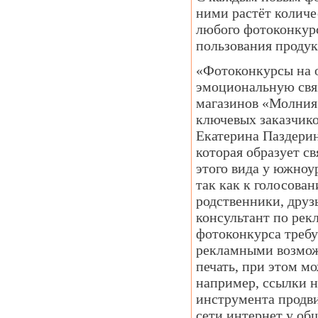
ними растёт колич
любого фотоконкурс
пользования продук
«Фотоконкурсы на 
эмоциональную связ
магазинов «Молния»
ключевых заказчик
Екатерина Паздерин
которая образует с
этого вида у южноу
так как к голосова
родственники, друз
консультант по ре
фотоконкурса требу
рекламными возмож
печать, при этом м
например, ссылки н
инструмента продви
сети интернет у об