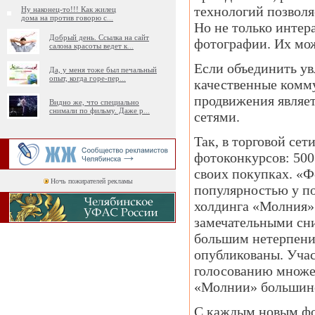
технологий позволя
Ну наконец-то!!! Как жилец
дома на против говорю с
...
Но не только интер
Добрый день. Ссылка на сайт
фотографии. Их мо
салона красоты ведет к
...
Если объединить ув
Да, у меня тоже был печальный
опыт, когда горе-пер
...
качественные комм
продвижения являет
Видно же, что специально
снимали по фильму. Даже р
...
сетями.
Так, в торговой сет
фотоконкурсов: 500
своих покупках. «
Ночь пожирателей рекламы
популярностью у по
холдинга «Молния» 
замечательными сн
большим нетерпение
опубликованы. Учас
голосованию множе
«Молнии» большинс
С каждым новым фот