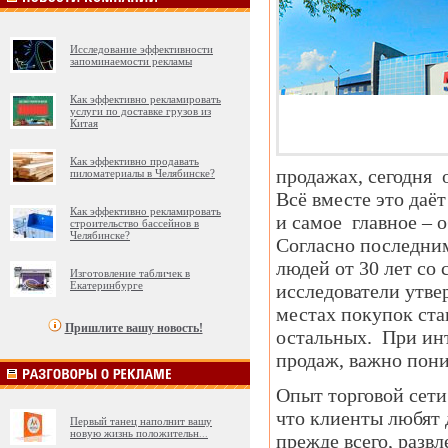
Исследование эффективности
запоминаемости рекламы
Как эффективно рекламировать
услуги по доставке грузов из
Китая
Как эффективно продавать
продажах, сегодня 
пиломатериалы в Челябинске?
Всё вместе это даё
Как эффективно рекламировать
и самое главное – 
строительство бассейнов в
Челябинске?
Согласно последним
людей от 30 лет со
Изготовление табличек в
Екатеринбурге
исследователи утве
местах покупок ст
Пришлите вашу новость!
остальных. При ин
продаж, важно пони
Опыт торговой сети
что клиенты любят 
Первый танец наполнит вашу
новую жизнь положительн
...
прежде всего, разв