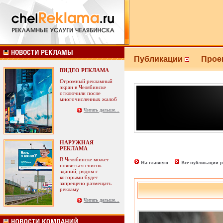
Публикации
Прое
ВИДЕО РЕКЛАМА
Огромный рекламный
экран в Челябинске
отключили после
многочисленных жалоб
Читать дальше...
НАРУЖНАЯ
РЕКЛАМА
В Челябинске может
На главную
Все публикации р
появиться список
зданий, рядом с
которыми будет
запрещено размещать
рекламу
Читать дальше...