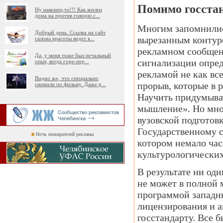
Помимо госста
Ну наконец-то!!! Как жилец
дома на против говорю с
...
Многим запомнилис
Добрый день. Ссылка на сайт
вырезанным контуро
салона красоты ведет к
...
рекламном сообщени
Да, у меня тоже был печальный
сигнализации опред
опыт, когда горе-пер
...
рекламой не как вс
Видно же, что специально
прорыв, которые в р
снимали по фильму. Даже р
...
Научить придумыват
мышление». Но мног
вузовской подготов
Государственному с
Ночь пожирателей рекламы
котором немало час
культурологических
В результате ни оди
не может в полной 
программой западны
лицензирования и а
госстандарту. Все 