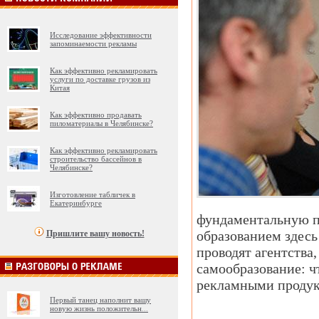
Исследование эффективности
запоминаемости рекламы
Как эффективно рекламировать
услуги по доставке грузов из
Китая
Как эффективно продавать
пиломатериалы в Челябинске?
Как эффективно рекламировать
строительство бассейнов в
Челябинске?
Изготовление табличек в
Екатеринбурге
фундаментальную п
образованием здесь
Пришлите вашу новость!
проводят агентства
самообразование: ч
рекламными продук
Первый танец наполнит вашу
новую жизнь положительн
...