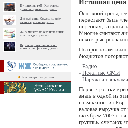
Истинная цена
Ну наконец-то!!! Как жилец
дома на против говорю с
...
Основной тренд тек
перестают быть «ле
Добрый день. Ссылка на сайт
салона красоты ведет к
...
персонал, затраты 
Многие считают лиш
Да, у меня тоже был печальный
опыт, когда горе-пер
...
некоторые рекламн
Видно же, что специально
По прогнозам компан
снимали по фильму. Даже р
...
бюджетов потеряют
-
Радио
-
Печатные СМИ
Ночь пожирателей рекламы
-
Наружная реклам
Первые ростки криз
знать в одной из э
возможности «Европ
валовая выручка от
октябрем 2007 г. н
группы» считают, ч