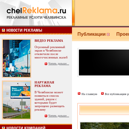
Публикации
Прое
ВИДЕО РЕКЛАМА
Огромный рекламный
экран в Челябинске
отключили после
многочисленных жалоб
Читать дальше...
НАРУЖНАЯ
РЕКЛАМА
В Челябинске может
На главную
Все публикации р
появиться список
зданий, рядом с
которыми будет
запрещено размещать
рекламу
Читать дальше...