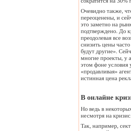
сократится на 30% п
Очевидно также, чт
переоценены, и сей
это заметно на рын
подтверждено. До к
преодолевая все во
снизить цены часто
будут другие». Сей
многие проекты, у
этом фоне условия 
«продавливая» аген
истинная цена рекл
В онлайне криз
Но ведь в некоторы
несмотря на кризис
Так, например, сек