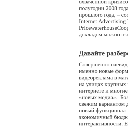
охваченной кризисо
полугодии 2008 год
прошлого года, – с
Internet Advertisin
PricewaterhouseCoop
докладом можно озн
Давайте разбер
Совершенно очевидн
именно новые форма
видеореклама в маг
на улицах крупных 
интернете и многие
«новых медиа». Бол
свежим вариантом д
новый функционал: 
экономичный бюджет
интерактивности. Е