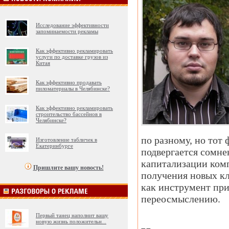
Исследование эффективности
запоминаемости рекламы
Как эффективно рекламировать
услуги по доставке грузов из
Китая
Как эффективно продавать
пиломатериалы в Челябинске?
Как эффективно рекламировать
строительство бассейнов в
Челябинске?
по разному, но тот 
Изготовление табличек в
Екатеринбурге
подвергается сомне
капитализации комп
Пришлите вашу новость!
получения новых кл
как инструмент при
переосмыслению.
Первый танец наполнит вашу
новую жизнь положительн
...