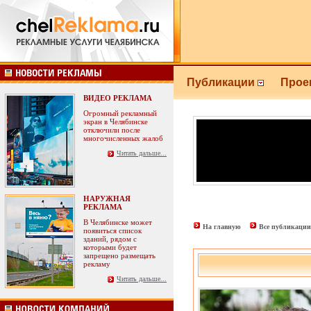
Публикации
Прое
ВИДЕО РЕКЛАМА
Огромный рекламный
экран в Челябинске
отключили после
многочисленных жалоб
Читать дальше...
НАРУЖНАЯ
РЕКЛАМА
В Челябинске может
На главную
Все публикации
появиться список
зданий, рядом с
которыми будет
запрещено размещать
рекламу
Читать дальше...