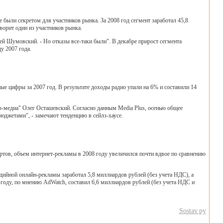
 были секретом для участников рынка. За 2008 год сегмент заработал 45,8
ворит один из участников рынка.
 Шумовский. - Но отказы все-таки были". В декабре прирост сегмента
у 2007 года.
е цифры за 2007 год. В результате доходы радио упали на 6% и составили 14
оф-медиа" Олег Осташевский. Согласно данным Media Plus, осенью общее
юджетами", - замечают тенденцию в сейлз-хаусе.
ертов, объем интернет-рекламы в 2008 году увеличился почти вдвое по сравнению
едийной онлайн-рекламы заработал 5,8 миллиардов рублей (без учета НДС), а
 году, по мнению AdWatch, составил 6,6 миллиардов рублей (без учета НДС и
Sostav.ру