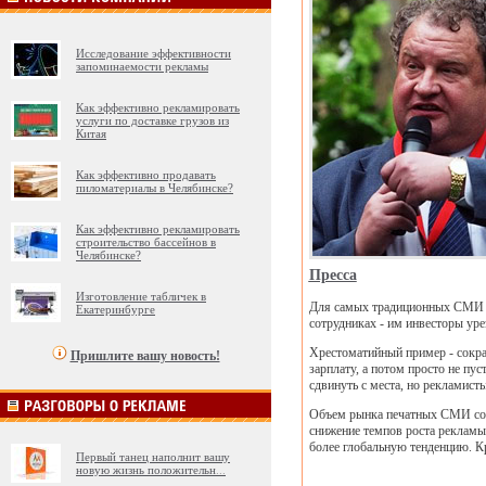
Исследование эффективности
запоминаемости рекламы
Как эффективно рекламировать
услуги по доставке грузов из
Китая
Как эффективно продавать
пиломатериалы в Челябинске?
Как эффективно рекламировать
строительство бассейнов в
Челябинске?
Пресса
Изготовление табличек в
Для самых традиционных СМИ - 
Екатеринбурге
сотрудниках - им инвесторы уре
Хрестоматийный пример - сокра
Пришлите вашу новость!
зарплату, а потом просто не пу
сдвинуть с места, но рекламист
Объем рынка печатных СМИ сост
снижение темпов роста рекламы,
более глобальную тенденцию. К
Первый танец наполнит вашу
новую жизнь положительн
...