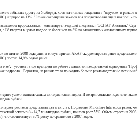
епенно забывать дорогу на билборды, хотя негативные тенденции в "наружке" и раньше не
С) и прирос на 13%. "Резкое сокращение заказов мы почувствовали еще в ноябре", - го
азмещения продолжались, - констатирует ведущий специалист "ЭСПАР-Аналитик" Сергей
 а IV квартал в целом подрос не более чем на 3% по отношению к аналогичному период
к по итогам 2008 года ушел в минус, причем АКАР скорректировал ранее представленны
ДС) против 14,9% годом ранее.
в мае", - уточняет вице-президент по работе с клиентами вещательной корпорации "Пр
аже подросло. "Вероятно, на рынок стало приходить больше рекламодателей с мелкими б
нтернет успели назвать самым антикризисным медиа. И не зря: согласно подсчетам эксп
иардов рублей.
интернет-рекламы представили два агентства. По данным Mindshare Interaction рынок м
текстной рекламой) - 14,7 миллиардов рублей, показав рост 55%. Объем отрасли в 2008
), что соответствует 35% росту по сравнению с 2007 годом.