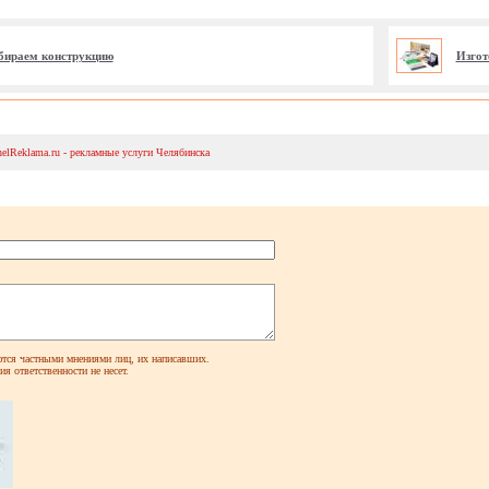
ыбираем конструкцию
Изгот
helReklama.ru - рекламные услуги Челябинска
ся частными мнениями лиц, их написавших.
я ответственности не несет.