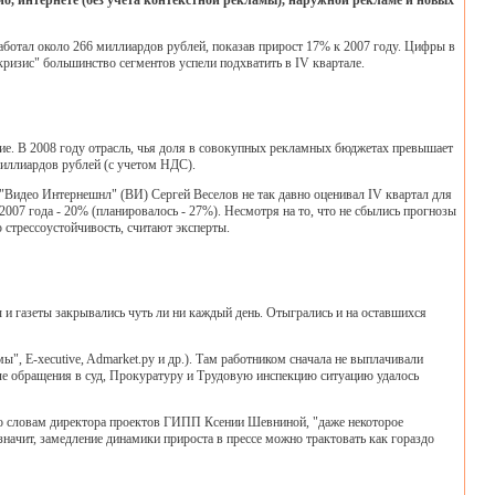
о, интернете (без учета контекстной рекламы), наружной рекламе и новых
аботал около 266 миллиардов рублей, показав прирост 17% к 2007 году. Цифры в
кризис" большинство сегментов успели подхватить в IV квартале.
е. В 2008 году отрасль, чья доля в совокупных рекламных бюджетах превышает
миллиардов рублей (с учетом НДС).
"Видео Интернешнл" (ВИ) Сергей Веселов не так давно оценивал IV квартал для
2007 года - 20% (планировалось - 27%). Несмотря на то, что не сбылись прогнозы
стрессоустойчивость, считают эксперты.
и газеты закрывались чуть ли ни каждый день. Отыгрались и на оставшихся
 E-xecutive, Admarket.ру и др.). Там работником сначала не выплачивали
сле обращения в суд, Прокуратуру и Трудовую инспекцию ситуацию удалось
По словам директора проектов ГИПП Ксении Шевниной, "даже некоторое
значит, замедление динамики прироста в прессе можно трактовать как гораздо