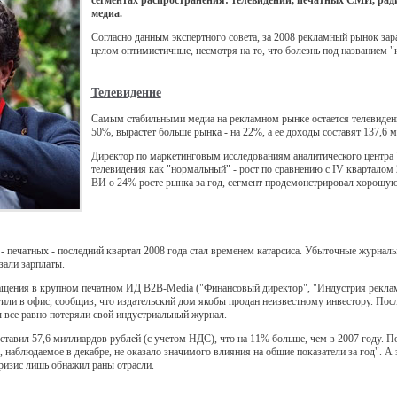
сегментах распространения: телевидении, печатных СМИ, ради
медиа.
Согласно данным экспертного совета, за 2008 рекламный рынок зар
целом оптимистичные, несмотря на то, что болезнь под названием "
Телевидение
Самым стабильными медиа на рекламном рынке остается телевидени
50%, вырастет больше рынка - на 22%, а ее доходы составят 137,6 
Директор по маркетинговым исследованиям аналитического центра 
телевидения как "нормальный" - рост по сравнению с IV кварталом 
ВИ о 24% росте рынка за год, сегмент продемонстрировал хорошую 
печатных - последний квартал 2008 года стал временем катарсиса. Убыточные журналы 
зали зарплаты.
щения в крупном печатном ИД B2B-Media ("Финансовый директор", "Индустрия рекламы",
стили в офис, сообщив, что издательский дом якобы продан неизвестному инвестору. По
ы все равно потеряли свой индустриальный журнал.
авил 57,6 миллиардов рублей (с учетом НДС), что на 11% больше, чем в 2007 году. 
 наблюдаемое в декабре, не оказало значимого влияния на общие показатели за год". А 
ризис лишь обнажил раны отрасли.