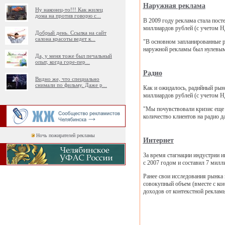
Наружная реклама
Ну наконец-то!!! Как жилец
дома на против говорю с
...
В 2009 году реклама стала пост
миллиардов рублей (с учетом НД
Добрый день. Ссылка на сайт
салона красоты ведет к
...
"В основном запланированные р
наружной рекламы был нулевым,
Да, у меня тоже был печальный
опыт, когда горе-пер
...
Радио
Видно же, что специально
снимали по фильму. Даже р
...
Как и ожидалось, радийный рыно
миллиардов рублей (с учетом Н
"Мы почувствовали кризис еще 
количество клиентов на радио д
Ночь пожирателей рекламы
Интернет
За время стагнации индустрии и
с 2007 годом и составил 7 милл
Ранее свои исследования рынка 
совокупный объем (вместе с кон
доходов от контекстной рекламы