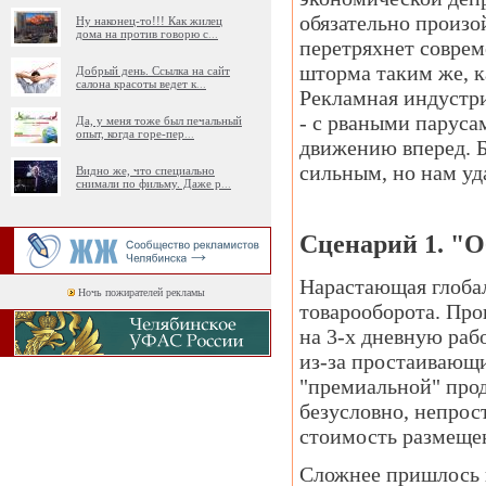
обязательно произой
Ну наконец-то!!! Как жилец
дома на против говорю с
...
перетряхнет соврем
шторма таким же, к
Добрый день. Ссылка на сайт
салона красоты ведет к
...
Рекламная индустр
- с рваными паруса
Да, у меня тоже был печальный
опыт, когда горе-пер
...
движению вперед. Б
сильным, но нам уда
Видно же, что специально
снимали по фильму. Даже р
...
Сценарий 1. "
Нарастающая глоба
Ночь пожирателей рекламы
товарооборота. Про
на 3-х дневную ра
из-за простаивающ
"премиальной" прод
безусловно, непрос
стоимость размещен
Сложнее пришлось 