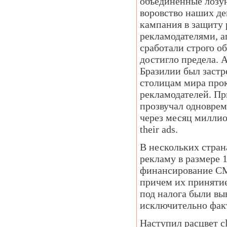
объединенные лозун
воровство наших де
кампания в защиту
рекламодателями, 
сработали строго о
достигло предела. 
Бразилии был застр
столицам мира прок
рекламодателей. Пр
прозвучал одновре
через месяц миллио
their ads.
В нескольких стран
рекламу в размере 
финансирование СМ
причем их принятие
под налога были вы
исключительно факт
Наступил расцвет c