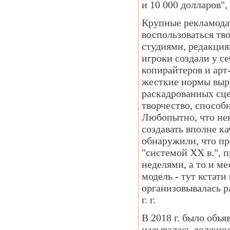
и 10 000 долларов",
Крупные рекламодат
воспользоваться тв
студиями, редакция
игроки создали у с
копирайтеров и арт
жесткие нормы выра
раскадрованных сцен
творчество, способ
Любопытно, что нек
создавать вполне к
обнаружили, что пр
"системой ХХ в.", п
неделями, а то и м
модель - тут кстати
организовывалась р
г. г.
В 2018 г. было объя
называлась должност