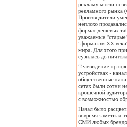
рекламу могли позв
рекламного рынка (
Производители умен
неплохо продавалис
формат дешевых та
уважаемые "старые"
"форматом ХХ века"
мира. Для этого пр
сузилась до ничтож
Телевидение процве
устройствах - кана
общественные канал
сетях были сотни н
крошечной аудитори
с возможностью обр
Начал было расцвет
вовремя заметила э
СМИ любых брендов