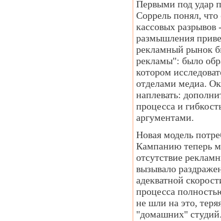
Первыми под удар 
Соррель понял, что
кассовых разрывов 
размышления привел
рекламный рынок бы
рекламы": было обр
котором исследоват
отделами медиа. Ок
наплевать: дополни
процесса и гибкост
аргументами.
Новая модель потре
Кампанию теперь мо
отсутствие рекламн
вызывало раздражен
адекватной скорости
процесса полностью 
не шли на это, тер
"домашних" студий.