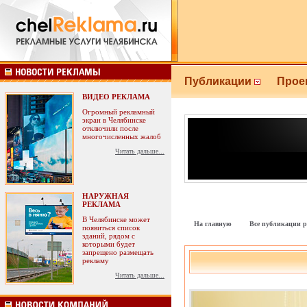
Публикации
Прое
ВИДЕО РЕКЛАМА
Огромный рекламный
экран в Челябинске
отключили после
многочисленных жалоб
Читать дальше...
НАРУЖНАЯ
РЕКЛАМА
В Челябинске может
На главную
Все публикации р
появиться список
зданий, рядом с
которыми будет
запрещено размещать
рекламу
Читать дальше...