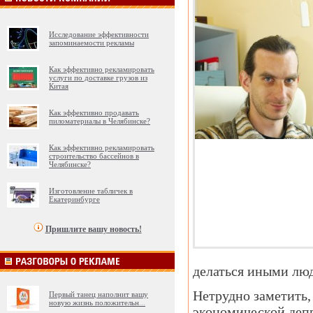
Исследование эффективности
запоминаемости рекламы
Как эффективно рекламировать
услуги по доставке грузов из
Китая
Как эффективно продавать
пиломатериалы в Челябинске?
Как эффективно рекламировать
строительство бассейнов в
Челябинске?
Изготовление табличек в
Екатеринбурге
Пришлите вашу новость!
делаться иными лю
Нетрудно заметить,
Первый танец наполнит вашу
новую жизнь положительн
...
экономической депр