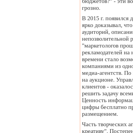
бюджетов?" - эти в
грозно.
В 2015 г. появился д
ярко доказывал, чт
аудиторий, описание
непозволительной 
"маркетологов про
рекламодателей на 
времени стало воз
компаниями из одно
медиа-агентств. По
на аукционе. Управ
клиентов - оказало
решить задачу всем
Ценность информац
цифры бесплатно пр
размещением.
Часть творческих а
креативу". Постеп