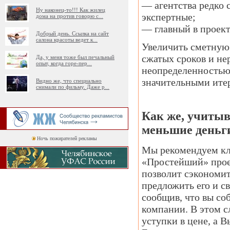
— агентства редко 
Ну наконец-то!!! Как жилец
экспертные;
дома на против говорю с
...
— главный в проекте
Добрый день. Ссылка на сайт
салона красоты ведет к
...
Увеличить сметную 
сжатых сроков и не
Да, у меня тоже был печальный
опыт, когда горе-пер
...
неопределенностью 
значительными ите
Видно же, что специально
снимали по фильму. Даже р
...
Как же, учитыв
меньшие деньг
Ночь пожирателей рекламы
Мы рекомендуем кли
«Простейший» проек
позволит сэкономи
предложить его и с
сообщив, что вы со
компании. В этом с
уступки в цене, а 