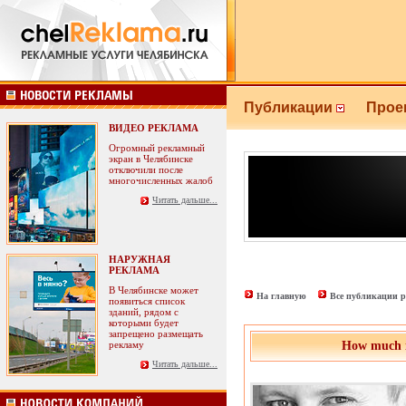
Публикации
Прое
ВИДЕО РЕКЛАМА
Огромный рекламный
экран в Челябинске
отключили после
многочисленных жалоб
Читать дальше...
НАРУЖНАЯ
РЕКЛАМА
В Челябинске может
На главную
Все публикации р
появиться список
зданий, рядом с
которыми будет
запрещено размещать
рекламу
How much i
Читать дальше...