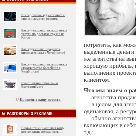
Исследование эффективности
запоминаемости рекламы
Как эффективно рекламировать
услуги по доставке грузов из
Китая
потратить, как мож
Как эффективно продавать
выделенные деньги 
пиломатериалы в Челябинске?
же агентства на вы
Как эффективно рекламировать
хорошую прибыль, 
строительство бассейнов в
выполнение проект
Челябинске?
клиентом.
Изготовление табличек в
Екатеринбурге
Что мы знаем о ра
— агентства прода
Пришлите вашу новость!
— в целом для аген
одинаковая, а ресур
— обычно агентства
включающих в себя:
Первый танец наполнит вашу
т.д.;
новую жизнь положительн
...