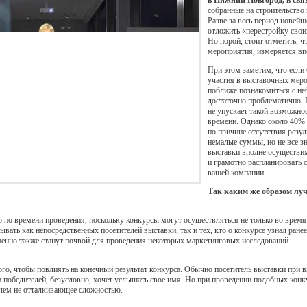
в Нижний Новгород, в связ
собранные на строительство
Разве за весь период новей
отложить «перестройку свои
Но порой, стоит отметить, 
мероприятия, измеряется в
При этом заметим, что если
участия в выставочных меро
поближе познакомиться с н
достаточно проблематично.
не упускает такой возможно
времени. Однако около 40% 
по причине отсутствия резул
немалые суммы, но не все з
выставки вполне осуществи
и грамотно распланировать с
вашей компании.
Так каким же образом луч
 по времени проведения, поскольку конкурсы могут осуществляться не только во время в
ывать как непосредственных посетителей выставки, так и тех, кто о конкурсе узнал ране
енно также станут почвой для проведения некоторых маркетинговых исследований.
ого, чтобы повлиять на конечный результат конкурса. Обычно посетитель выставки при вх
и победителей, безусловно, хочет услышать свое имя. Но при проведении подобных конк
чем не отталкивающее сложностью.