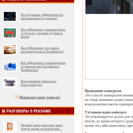
Исследование эффективности
запоминаемости рекламы
Как эффективно рекламировать
услуги по доставке грузов из
Китая
Как эффективно продавать
пиломатериалы в Челябинске?
Как эффективно рекламировать
строительство бассейнов в
Челябинске?
Изготовление табличек в
Екатеринбурге
Проведение конкурсов
Этот способ универсален именно
Пришлите вашу новость!
на стенде компании нужно охват
конкурсантами анкеты одноврем
Улучшаем идею конкурса
Это рекомендуется делать для т
итогов, во время которого сред
Первый танец наполнит вашу
нужно что-либо выполнить, при
новую жизнь положительн
...