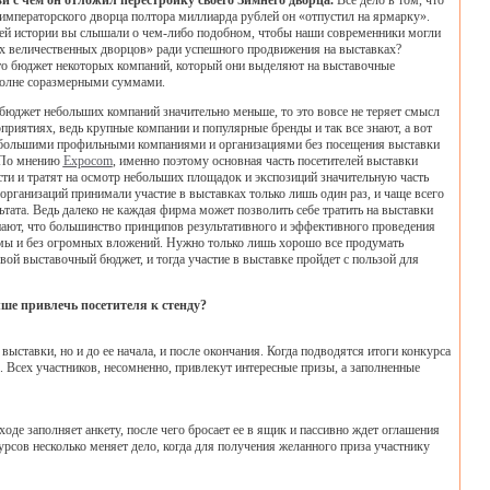
и с чем он отложил перестройку своего Зимнего дворца.
Все дело в том, что
 императорского дворца полтора миллиарда рублей он «отпустил на ярмарку».
шей истории вы слышали о чем-либо подобном, чтобы наши современники могли
х величественных дворцов» ради успешного продвижения на выставках?
что бюджет некоторых компаний, который они выделяют на выставочные
полне соразмерными суммами.
 бюджет небольших компаний значительно меньше, то это вовсе не теряет смысл
приятиях, ведь крупные компании и популярные бренды и так все знают, а вот
ебольшими профильными компаниями и организациями без посещения выставки
 По мнению
Expocom
, именно поэтому основная часть посетителей выставки
сти и тратят на осмотр небольших площадок и экспозиций значительную часть
организаций принимали участие в выставках только лишь один раз, и чаще всего
ьтата. Ведь далеко не каждая фирма может позволить себе тратить на выставки
нают, что большинство принципов результативного и эффективного проведения
мы и без огромных вложений. Нужно только лишь хорошо все продумать
вой выставочный бюджет, и тогда участие в выставке пройдет с пользой для
ше привлечь посетителя к стенду?
ыставки, но и до ее начала, и после окончания. Когда подводятся итоги конкурса
е. Всех участников, несомненно, привлекут интересные призы, а заполненные
оде заполняет анкету, после чего бросает ее в ящик и пассивно ждет оглашения
урсов несколько меняет дело, когда для получения желанного приза участнику