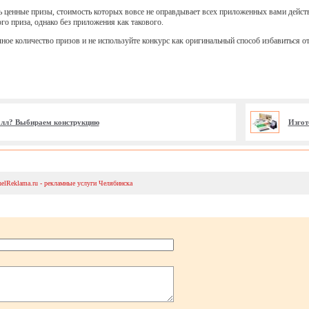
ть ценные призы, стоимость которых вовсе не оправдывает всех приложенных вами дейс
го приза, однако без приложения как такового.
чное количество призов и не используйте конкурс как оригинальный способ избавиться о
волл? Выбираем конструкцию
Изгот
helReklama.ru - рекламные услуги Челябинска