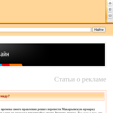
Статьи о рекламе
тенду?
о времена своего правления решил перенести Макарьевскую ярмарку