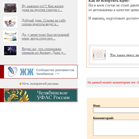
Как не испортить идею?
Ни в коем случае не стоит дава
Ну наконец-то!!! Как жилец
дома на против говорю с
...
от автомашины в качестве ценно
И наконец, подготовьте достато
Добрый день. Ссылка на сайт
салона красоты ведет к
...
Да, у меня тоже был печальный
опыт, когда горе-пер
...
Видно же, что специально
снимали по фильму. Даже р
...
Что такое пресс 
На данный момент комментариев нет. c
Ночь пожирателей рекламы
Имя:
Комментарий: