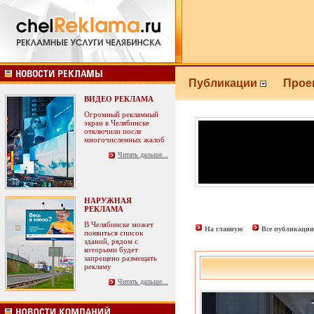
Публикации
Прое
ВИДЕО РЕКЛАМА
Огромный рекламный
экран в Челябинске
отключили после
многочисленных жалоб
Читать дальше...
НАРУЖНАЯ
РЕКЛАМА
В Челябинске может
На главную
Все публикации
появиться список
зданий, рядом с
которыми будет
запрещено размещать
рекламу
Читать дальше...