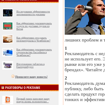
Исследование эффективности
запоминаемости рекламы
Как эффективно рекламировать
услуги по доставке грузов из
Китая
Как эффективно продавать
лишних проблем и 
пиломатериалы в Челябинске?
1
Как эффективно рекламировать
строительство бассейнов в
Рекламодатель с не
Челябинске?
не использует его.
рынке или его уже 
Изготовление табличек в
Екатеринбурге
брендах». Читайте д
Пришлите вашу новость!
2
Рекламодатель дума
публику, либо быть
сделать продукт го
тонких и эффектив
Первый танец наполнит вашу
новую жизнь положительн
...