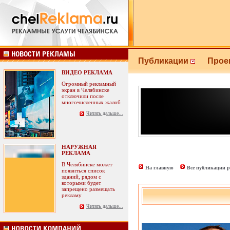
Публикации
Прое
ВИДЕО РЕКЛАМА
Огромный рекламный
экран в Челябинске
отключили после
многочисленных жалоб
Читать дальше...
НАРУЖНАЯ
РЕКЛАМА
В Челябинске может
На главную
Все публикации р
появиться список
зданий, рядом с
которыми будет
запрещено размещать
рекламу
Читать дальше...