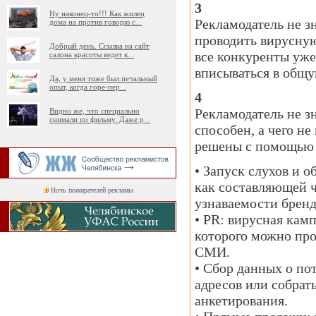
3
Ну наконец-то!!! Как жилец
Рекламодатель не з
дома на против говорю с
...
проводить вирусную
Добрый день. Ссылка на сайт
все конкуренты уже
салона красоты ведет к
...
вписываться в общу
Да, у меня тоже был печальный
опыт, когда горе-пер
...
4
Рекламодатель не з
Видно же, что специально
снимали по фильму. Даже р
...
способен, а чего не
решены с помощью 
• Запуск слухов и 
как составляющей 
Ночь пожирателей рекламы
узнаваемости бренд
• PR: вирусная ка
которого можно про
СМИ.
• Сбор данных о по
адресов или собра
анкетирования.