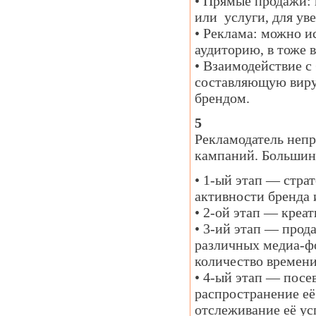
• Прямые продажи: 
или услуги, для ув
• Реклама: можно ис
аудиторию, в тоже 
• Взаимодействие с
составляющую вирус
брендом.
5
Рекламодатель неп
кампаний. Большинс
• 1-ый этап — стра
активности бренда 
• 2-ой этап — креат
• 3-ий этап — прод
различных медиа-фо
количество времени
• 4-ый этап — посе
распространение её
отслеживание её ус