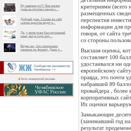
критериями (всего и
Ну наконец-то!!! Как жилец
дома на против говорю с
...
размещенных сведе
перспектив инвест
Добрый день. Ссылка на сайт
салона красоты ведет к
...
информации для пре
говоря, от сайта т
Да, у меня тоже был печальный
опыт, когда горе-пер
...
со стороны пользов
Видно же, что специально
Высшая оценка, ко
снимали по фильму. Даже р
...
составляет 100 бал
удостаивался ни од
европейскому сайту 
правда, это почти у
Ночь пожирателей рекламы
набравшей 89 балло
провайдера , более
корпоративных сайто
Их оценки варьируют
Замыкающие десятку
(занимавший год на
результат продемон