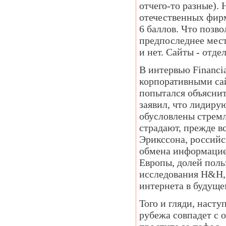
отчего-то разные). 
отечественных фирм
6 баллов. Что позв
предпоследнее мест
и нет. Сайты - отде
В интервью Financi
корпоративными сай
попытался объяснит
заявил, что лидиру
обусловлены стремл
страдают, прежде вс
Эрикссона, россий
обмена информацией
Европы, долей поль
исследования H&H,
интернета в будуще
Того и гляди, насту
рубежа совпадет с 