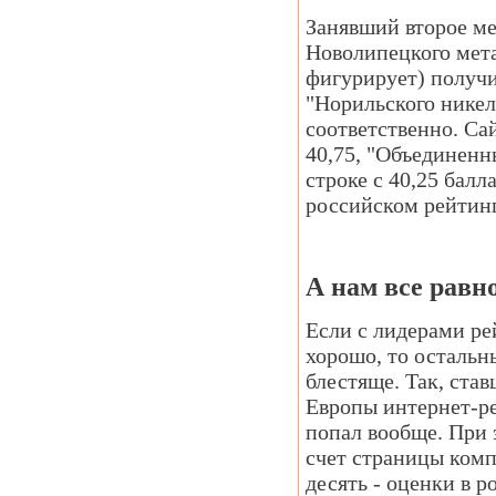
Занявший второе ме
Новолипецкого мета
фигурирует) получи
"Норильского никеля
соответственно. Са
40,75, "Объединенн
строке с 40,25 балл
российском рейтинг
А нам все равн
Если с лидерами ре
хорошо, то остальн
блестяще. Так, ста
Европы интернет-ре
попал вообще. При 
счет страницы комп
десять - оценки в 