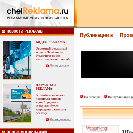
Публикации
Прое
ВИДЕО РЕКЛАМА
Огромный рекламный
экран в Челябинске
отключили после
многочисленных жалоб
Читать дальше...
НАРУЖНАЯ
РЕКЛАМА
В Челябинске может
На главную
Все публикации р
появиться список
зданий, рядом с
которыми будет
запрещено размещать
рекламу
Читать дальше...
Шве