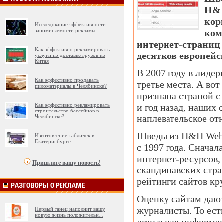
H&H
кор
Исследование эффективности
запоминаемости рекламы
ком
интернет-страниц 
Как эффективно рекламировать
десятков европейс
услуги по доставке грузов из
Китая
В 2007 году в лиде
Как эффективно продавать
третье места. А во
пиломатериалы в Челябинске?
признана страной 
Как эффективно рекламировать
и год назад, наших
строительство бассейнов в
наплевательское от
Челябинске?
Шведы из H&H Webra
Изготовление табличек в
Екатеринбурге
с 1997 года. Снача
интернет-ресурсов, 
Пришлите вашу новость!
скандинавских стра
рейтинги сайтов к
Оценку сайтам дают
журналисты. То ест
Первый танец наполнит вашу
новую жизнь положительн
...
детальная информац