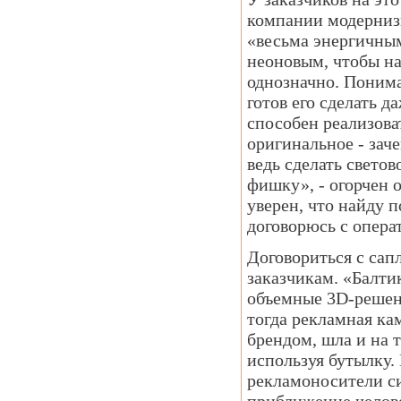
компании модернизи
«весьма энергичным
неоновым, чтобы на
однозначно. Понимая
готов его сделать д
способен реализоват
оригинальное - зач
ведь сделать светов
фишку», - огорчен 
уверен, что найду п
договорюсь с опера
Договориться с сапл
заказчикам. «Балти
объемные 3D-решени
тогда рекламная ка
брендом, шла и на 
используя бутылку. 
рекламоносители си