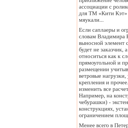
приближение челове
ассоциации с ролик
для ТМ «Кити Кэт» 
мяукали...
Если саплаеры и огр
словам Владимира Р
выносной элемент с
будет не заказчик, 
относиться как к с
прямоугольной и пр
размещении учитыв
ветровые нагрузки,
крепления и прочее
изменить все расче
Например, на конст
чебурашки) - эксте
конструкциях, уста
ограничением площа
Менее всего в Пете