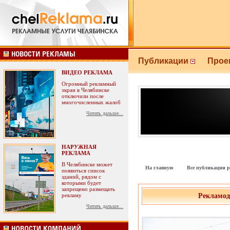
Публикации
Прое
ВИДЕО РЕКЛАМА
Огромный рекламный
экран в Челябинске
отключили после
многочисленных жалоб
Читать дальше...
НАРУЖНАЯ
РЕКЛАМА
В Челябинске может
На главную
Все публикации р
появиться список
зданий, рядом с
которыми будет
запрещено размещать
рекламу
Рекламод
Читать дальше...