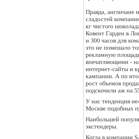
Правда, англичане н
сладостей компания
кг чистого шоколад
Ковент Гарден в Ло
и 300 часов для ко
это не помешало том
рекламную площадь 
впечатляющими - на
интернет-сайты и к
кампании. А по ито
рост объемов прода
подскочили аж на 5
У нас тенденция нес
Москве подобных пр
Наибольшей популя
экстендеры.
Когда в компании S