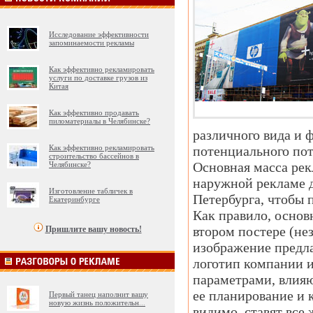
Исследование эффективности
запоминаемости рекламы
Как эффективно рекламировать
услуги по доставке грузов из
Китая
Как эффективно продавать
пиломатериалы в Челябинске?
различного вида и 
Как эффективно рекламировать
потенциального пот
строительство бассейнов в
Основная масса рекл
Челябинске?
наружной рекламе д
Изготовление табличек в
Петербурга, чтобы п
Екатеринбурге
Как правило, основ
втором постере (не
Пришлите вашу новость!
изображение предлаг
логотип компании и
параметрами, влия
ее планирование и 
Первый танец наполнит вашу
новую жизнь положительн
...
видимо, ставят все