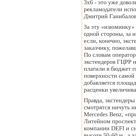
3х6 - это уже довол
рекламодатели испо
Дмитрий Ганибалов
За эту «изюминку» 
одной стороны, за 
если, конечно, экс
заказчику, пожелав
По словам оператор
экстендеров ГЦРР н
платили в бюджет г
поверхности самой к
добавляется площад
расценки увеличива
Правда, экстендеры
смотрятся ничуть не
Mercedes Benz, «пр
Литейном проспекте
компании DEFI и сн
высоте 50-60 м., а з