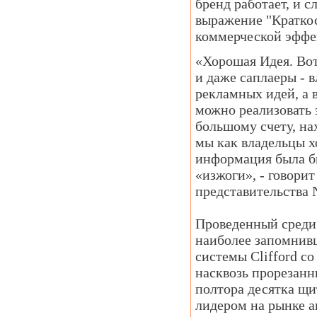
бренд работает, и 
выражение "Краткост
коммерческой эффек
«Хорошая Идея. Вот 
и даже саплаеры - 
рекламных идей, а 
можно реализовать э
большому счету, на
мы как владельцы х
информация была бы
«изжоги», - говори
представительства 
Проведенный среди 
наиболее запомнивш
системы Clifford со
насквозь прорезанн
полтора десятка щит
лидером на рынке а