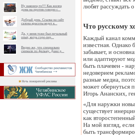
любят рассуждать о 
Ну наконец-то!!! Как жилец
дома на против говорю с
...
Добрый день. Ссылка на сайт
салона красоты ведет к
...
Что русскому х
Да, у меня тоже был печальный
Каждый канал комму
опыт, когда горе-пер
...
известная. Однако 
Видно же, что специально
забывает, и основна
снимали по фильму. Даже р
...
или адаптируют мод
быть плачевен - на
недоверием рекламо
разные медиа, поэт
Ночь пожирателей рекламы
может обернуться п
Игорь Ананских, ге
«Для наружки новый
существует инерция
как второстепенный
На мой взгляд, есл
быть трансформиров