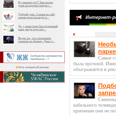
Ну наконец-то!!! Как жилец
дома на против говорю с
...
Добрый день. Ссылка на сайт
салона красоты ведет к
...
Да, у меня тоже был печальный
опыт, когда горе-пер
...
Креатив
Видно же, что специально
снимали по фильму. Даже р
...
Необ
парке
Самое г
была прочной. Имен
Ночь пожирателей рекламы
обыгрывается в рек
Подб
запр
Смешные
кабельного телевид
причинам они не по