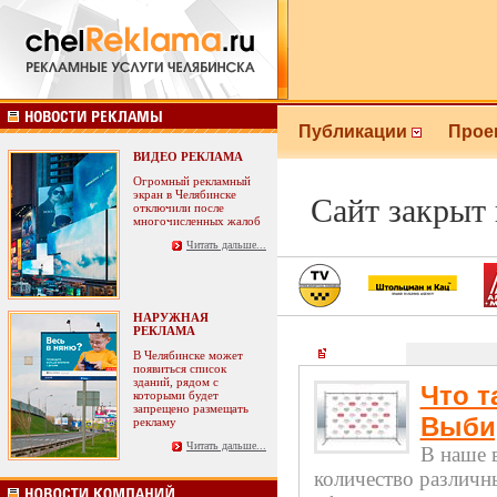
Публикации
Прое
ВИДЕО РЕКЛАМА
Огромный рекламный
экран в Челябинске
Сайт закрыт
отключили после
многочисленных жалоб
Читать дальше...
НАРУЖНАЯ
РЕКЛАМА
Статьи
В Челябинске может
появиться список
зданий, рядом с
Что т
которыми будет
запрещено размещать
Выби
рекламу
Читать дальше...
В наше 
количество различн