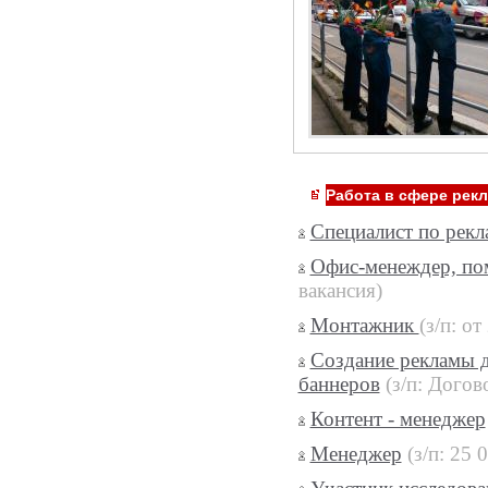
Работа в сфере рек
Специалист по рекл
Офис-менеждер, п
вакансия)
Монтажник
(з/п: от
Создание рекламы д
баннеров
(з/п: Догов
Контент - менеджер
Менеджер
(з/п: 25 