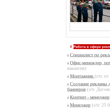
Работа в сфере рек
Специалист по рекл
Офис-менеждер, п
вакансия)
Монтажник
(з/п: от
Создание рекламы д
баннеров
(з/п: Догов
Контент - менеджер
Менеджер
(з/п: 25 