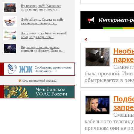
Ну наконец-то!!! Как жилец
дома на против говорю с
...
Добрый день. Ссылка на сайт
салона красоты ведет к
...
Да, у меня тоже был печальный
опыт, когда горе-пер
...
Креатив
Видно же, что специально
Необ
снимали по фильму. Даже р
...
парке
Самое г
была прочной. Имен
обыгрывается в рек
Ночь пожирателей рекламы
Подб
запр
Смешные
кабельного телевид
причинам они не по