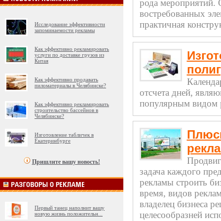
рода мероприятий. 
востребованных эле
практичная конструк
Исследование эффективности
запоминаемости рекламы
Как эффективно рекламировать
Изгот
услуги по доставке грузов из
Китая
поли
Как эффективно продавать
Календа
пиломатериалы в Челябинске?
отсчета дней, явля
популярным видом р
Как эффективно рекламировать
строительство бассейнов в
Челябинске?
Плюс
Изготовление табличек в
Екатеринбурге
рекл
Продвиг
Пришлите вашу новость!
задача каждого пред
рекламы строить би
время, видов рекла
владелец бизнеса ре
Первый танец наполнит вашу
целесообразней испо
новую жизнь положительн
...