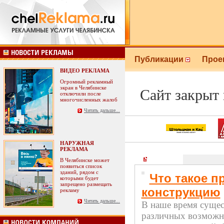
Публикации
Прое
ВИДЕО РЕКЛАМА
Огромный рекламный
экран в Челябинске
Сайт закрыт
отключили после
многочисленных жалоб
Читать дальше...
НАРУЖНАЯ
РЕКЛАМА
Статьи
В Челябинске может
появиться список
зданий, рядом с
Что такое п
которыми будет
запрещено размещать
конструкцию
рекламу
Читать дальше...
В наше время сущес
различных возможн