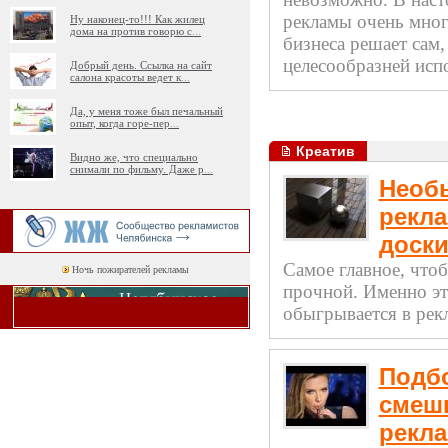
рекламы очень мног
Ну наконец-то!!! Как жилец
дома на против говорю с
...
бизнеса решает сам,
целесообразней испо
Добрый день. Ссылка на сайт
салона красоты ведет к
...
Да, у меня тоже был печальный
опыт, когда горе-пер
...
Креатив
Видно же, что специально
снимали по фильму. Даже р
...
Необ
рекла
доск
Самое главное, что
Ночь пожирателей рекламы
прочной. Именно эт
обыгрывается в рек
Подб
смеш
рекл