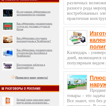
различных возможн
разного рода мероп
Исследование эффективности
востребованных эле
запоминаемости рекламы
практичная конструк
Как эффективно рекламировать
услуги по доставке грузов из
Китая
Изгот
Как эффективно продавать
кален
пиломатериалы в Челябинске?
поли
Как эффективно рекламировать
Календарь - универс
строительство бассейнов в
Челябинске?
дней, являющееся с
популярным видом р
Изготовление табличек в
Екатеринбурге
Плюс
Пришлите вашу новость!
нару
Продвиг
товары – это задач
Первый танец наполнит вашу
Все знают, что без 
новую жизнь положительн
...
невозможно. В наст