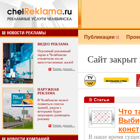
Публикации
Прое
ВИДЕО РЕКЛАМА
Огромный рекламный
экран в Челябинске
Сайт закрыт
отключили после
многочисленных жалоб
Читать дальше...
НАРУЖНАЯ
РЕКЛАМА
Статьи
В Челябинске может
появиться список
зданий, рядом с
Что т
которыми будет
запрещено размещать
Выби
рекламу
Читать дальше...
конс
В наше время сущес