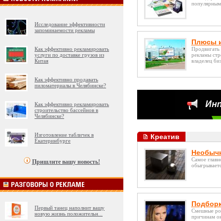
популярным 
Исследование эффективности
запоминаемости рекламы
Плюсы и
Как эффективно рекламировать
Продвигать 
услуги по доставке грузов из
рекламы стр
Китая
владелец биз
Как эффективно продавать
пиломатериалы в Челябинске?
Как эффективно рекламировать
строительство бассейнов в
Челябинске?
Изготовление табличек в
Креатив
Екатеринбурге
Необычн
Самое главн
Пришлите вашу новость!
обыгрываетс
Подборк
Первый танец наполнит вашу
Смешные рол
новую жизнь положительн
...
причинам он