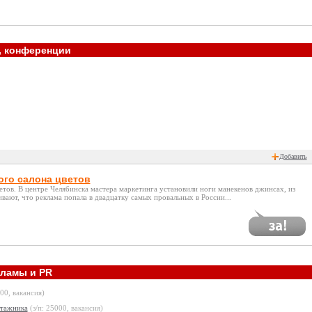
, конференции
Добавить
ого салона цветов
етов. В центре Челябинска мастера маркетинга установили ноги манекенов джинсах, из
вают, что реклама попала в двадцатку самых провальных в России...
кламы и PR
500, вакансия)
тажника
(з/п: 25000, вакансия)