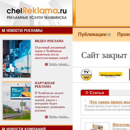
Публикации
Прое
ВИДЕО РЕКЛАМА
Огромный рекламный
экран в Челябинске
Сайт закрыт
отключили после
многочисленных жалоб
Читать дальше...
НАРУЖНАЯ
РЕКЛАМА
Статьи
В Челябинске может
появиться список
зданий, рядом с
Что такое пресс в
которыми будет
В наше время существует огром
запрещено размещать
Одним из наиболее востребованн
рекламу
Читать дальше...
Изготов
Календарь -