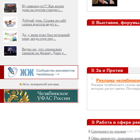
Ну наконец-то!!! Как жилец
дома на против говорю с
...
Добрый день. Ссылка на сайт
Выставки, форумы
салона красоты ведет к
...
Да, у меня тоже был печальный
опыт, когда горе-пер
...
Видно же, что специально
снимали по фильму. Даже р
...
За и Против
Реклама челябинск
Ночь пожирателей рекламы
Реклама челябинского салона цв
которых растут цветы. Поговари
Работа в сфере ре
Специалист по рекламе
(з/п: 17
Офис-менеждер, помощник мон