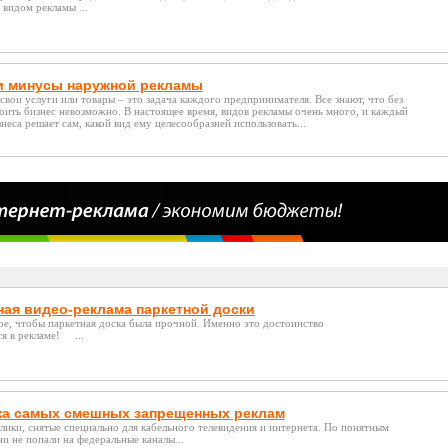
видом рекламы ...
 минусы наружной рекламы
свои услуги или товары – это задача каждого предпринимателя. Все знают, что без
оить бизнес невозможно. В настоящее время, видов рекламы очень много, и каждый
неса решает сам, какой вид ему целесообразней использовать...
ая видео-реклама паркетной доски
ое, чтобы паркетная доска была прочной. Именно это достоинство
я в рекламе! ...
а самых смешных запрещенных реклам
ики, снятые специально для кабельного телевидения и интернета. По понятным
и не попали на федеральные каналы...